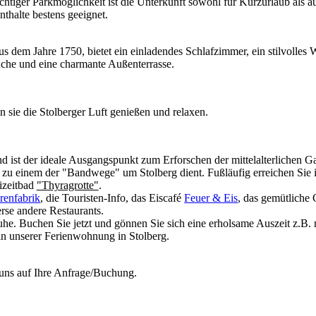
chtiger Parkmöglichkeit ist die Unterkunft sowohl für Kurzurlaub als a
nthalte bestens geeignet.
 dem Jahre 1750, bietet ein einladendes Schlafzimmer, ein stilvolles
Küche und eine charmante Außenterrasse.
 sie die Stolberger Luft genießen und relaxen.
d ist der ideale Ausgangspunkt zum Erforschen der mittelalterlichen G
g zu einem der "Bandwege" um Stolberg dient. Fußläufig erreichen Sie i
izeitbad
"Thyragrotte"
.
enfabrik
, die Touristen-Info, das Eiscafé
Feuer & Eis
, das gemütliche 
erse andere Restaurants.
uhe. Buchen Sie jetzt und gönnen Sie sich eine erholsame Auszeit z.B.
n unserer Ferienwohnung in Stolberg.
 uns auf Ihre Anfrage/Buchung.