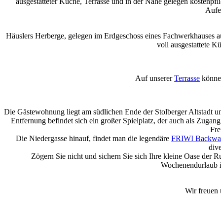
ausgestatteter Küche, Terrasse und in der Nähe gelegen kostenpfli
Aufe
Häuslers Herberge, gelegen im Erdgeschoss eines Fachwerkhauses aus
voll ausgestattete 
Auf unserer
Terrasse
können
Die Gästewohnung liegt am südlichen Ende der Stolberger Altstadt un
Entfernung befindet sich ein großer Spielplatz, der auch als Zugan
Fre
Die Niedergasse hinauf, findet man die legendäre
FRIWI Backwar
div
Zögern Sie nicht und sichern Sie sich Ihre kleine Oase der R
Wochenendurlaub i
Wir freuen