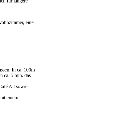
uch für längere
 Wohnzimmer, eine
assen. In ca. 100m
n ca. 5 min. das
Café Alt sowie
 mit einem