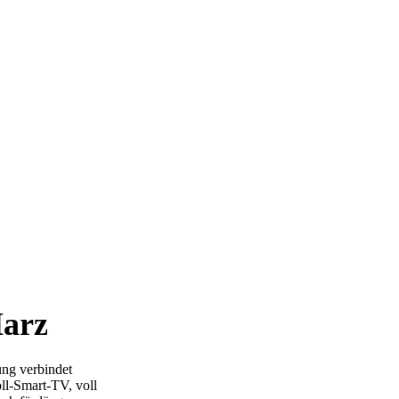
Harz
ung verbindet
l-Smart-TV, voll