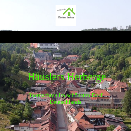
Häuslers Herberge
übernachten im schönsten Dorf
Deutschlands