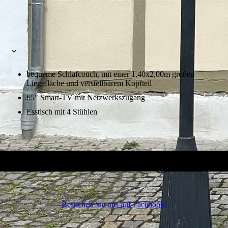
bequeme Schlafcouch, mit einer 1,40x2,00m großen
Liegefläche und verstellbarem Kopfteil
65" Smart-TV mit Netzwerkszugang
Esstisch mit 4 Stühlen
Besuchen Sie uns auf Facebook!