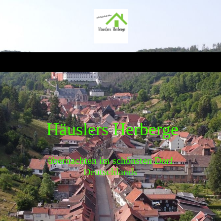
Häuslers Herberge
übernachten im schönsten Dorf
Deutschlands