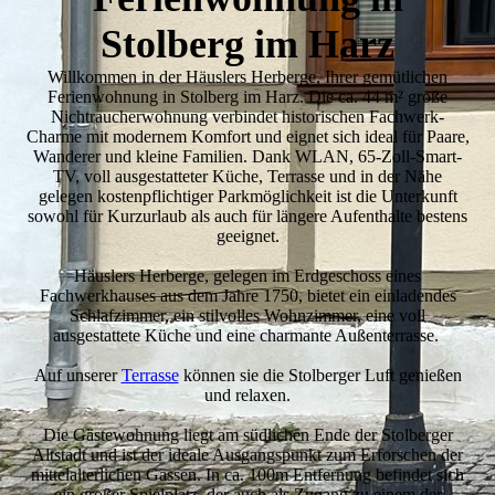
Stolberg im Harz
Willkommen in der Häuslers Herberge, Ihrer gemütlichen
Ferienwohnung in Stolberg im Harz. Die ca. 44 m² große
Nichtraucherwohnung verbindet historischen Fachwerk-
Charme mit modernem Komfort und eignet sich ideal für Paare,
Wanderer und kleine Familien. Dank WLAN, 65-Zoll-Smart-
TV, voll ausgestatteter Küche, Terrasse und in der Nähe
gelegen kostenpflichtiger Parkmöglichkeit ist die Unterkunft
sowohl für Kurzurlaub als auch für längere Aufenthalte bestens
geeignet.
Häuslers Herberge, gelegen im Erdgeschoss eines
Fachwerkhauses aus dem Jahre 1750, bietet ein einladendes
Schlafzimmer, ein stilvolles Wohnzimmer, eine voll
ausgestattete Küche und eine charmante Außenterrasse.
Auf unserer
Terrasse
können sie die Stolberger Luft genießen
und relaxen.
Die Gästewohnung liegt am südlichen Ende der Stolberger
Altstadt und ist der ideale Ausgangspunkt zum Erforschen der
mittelalterlichen Gassen. In ca. 100m Entfernung befindet sich
ein großer Spielplatz, der auch als Zugang zu einem der