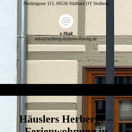
Niedergasse 115, 06536 Südharz OT Stolberg
e-Mail
info@stolberg-ferienwohnung.de
Häuslers Herberge –
Ferienwohnung in