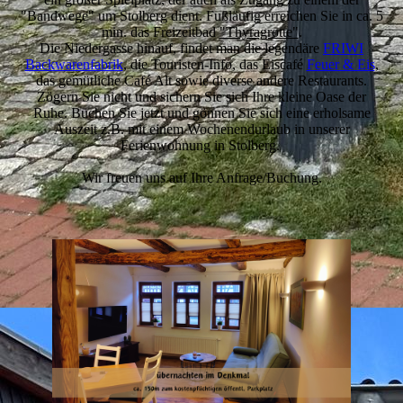
"Bandwege" um Stolberg dient. Fußläufig erreichen Sie in ca. 5
min. das Freizeitbad
"Thyragrotte"
.
Die Niedergasse hinauf, findet man die legendäre
FRIWI
Backwarenfabrik
, die Touristen-Info, das Eiscafé
Feuer & Eis
,
das gemütliche Café Alt sowie diverse andere Restaurants.
Zögern Sie nicht und sichern Sie sich Ihre kleine Oase der
Ruhe. Buchen Sie jetzt und gönnen Sie sich eine erholsame
Auszeit z.B. mit einem Wochenendurlaub in unserer
Ferienwohnung in Stolberg.
Wir freuen uns auf Ihre Anfrage/Buchung.