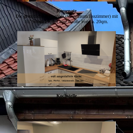
Kemenate
Die gemütliche Kemenate (Wohnraum/Esszimmer) mit
65"Smart-TV, hat eine Größe von ca. 20qm.
Kochstelle
Die voll ausgestattete Küche mit z.B. Geschirrspüler,
Kaffeemaschine und Wasserkocher, hat eine Fläche von 8qm.