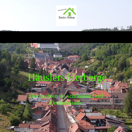
Häuslers Herberge
übernachten im schönsten Dorf
Deutschlands