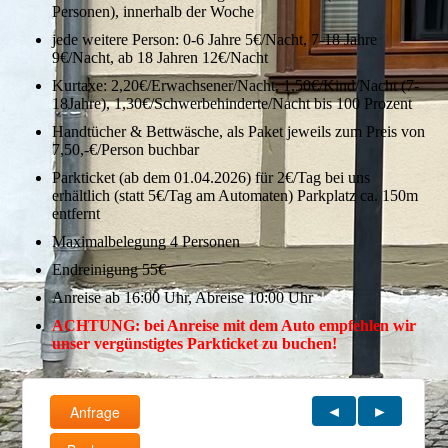
Personen), innerhalb der Woche
jede weitere Person: 0-6 Jahre 5€/Nacht, 7-18 Jahre
9€/Nacht, ab 18 Jahren 12€/Nacht
Kurtaxe: 2,20€/Erwachsener/Nacht, 1,50€/Kind/Nacht (7-
18Jahre), 1,30€/Schwerbehinderte/Nacht bis 100 Prozent
Handtücher & Bettwäsche, als Paket jeweils zum Preis von
7,50,-€/Person buchbar
Parkticket (ab dem 01.04.2026) für 2€/Tag bei uns
erhältlich (statt 5€/Tag am Automaten) Parkplatz ca. 150m
entfernt
Maximalbelegung 4 Personen
Endreinigung 55€
Anreise ab 16:00 Uhr, Abreise 10:00 Uhr
ACHTUNG: bei Anreise mit dem Auto empfehlen wir
unser vergünstigtes Parkticket zu buchen!